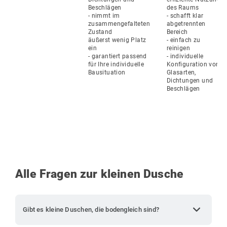
Beschlägen
des Raums
- 
nimmt im 
- schafft klar 
zusammengefalteten 
abgetrennten 
Zustand 
Bereich 
äußerst wenig Platz 
- einfach zu 
ein
reinigen
- garantiert passend 
- individuelle 
für Ihre individuelle 
Konfiguration von 
Bausituation
Glasarten, 
Dichtungen und 
Beschlägen
Alle Fragen zur kleinen Dusche
expand_more
Gibt es kleine Duschen, die bodengleich sind?