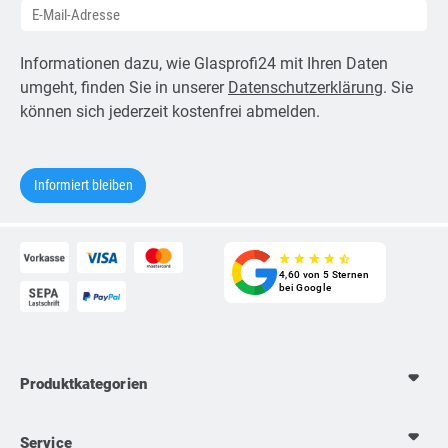
Informationen dazu, wie Glasprofi24 mit Ihren Daten
umgeht, finden Sie in unserer
Datenschutzerklärung
. Sie
können sich jederzeit kostenfrei abmelden.
star_rate
star_rate
star_rate
star_rate
star_half
4,60 von 5 Sternen
bei Google
Produktkategorien
Service