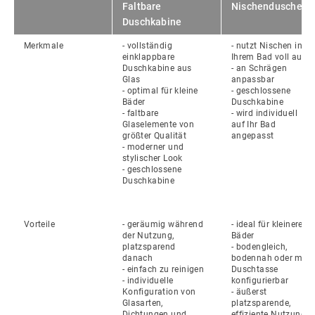
Faltbare 
Nischendusche 
Duschkabine 
Merkmale
- vollständig 
- nutzt Nischen 
in 
einklappbare 
Ihrem Bad voll aus
Duschkabine 
aus 
- an Schrägen 
Glas
anpassbar
- optimal für kleine 
- geschlossene 
Bäder
Duschkabine
- faltbare 
- wird individuell 
Glaselemente von 
auf Ihr Bad 
größter Qualität
angepasst
- moderner und 
stylischer Look
- geschlossene 
Duschkabine
Vorteile
- geräumig während 
- ideal für kleinere 
der Nutzung, 
Bäder
platzsparend 
- bodengleich, 
danach
bodennah oder mit 
- einfach zu reinigen
Duschtasse 
- individuelle 
konfigurierbar
Konfiguration von 
- äußerst 
Glasarten, 
platzsparende, 
Dichtungen und 
effiziente Nutzung 