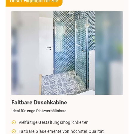
Unser Highlight für Sie
Faltbare Duschkabine
Ideal für enge Platzverhältnisse
check_circle_outline
Vielfältige Gestaltungsmöglichkeiten
check_circle_outline
Faltbare Glaselemente von höchster Qualität