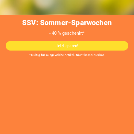
SSV: Sommer-Sparwochen
- 40 % geschenkt*
DURA PLUS
Jetzt sparen!
* Gültig für ausgewählte Artikel. Nicht kombinierbar.
Freitragendes Glasvordach
System: DURA PLUS
Produktmerkmale
Rahmenloses System mit schmalem Wandklemmprofil