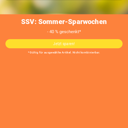
rechtzeitige Absendung des Widerrufs oder der Sache.
Der Widerruf ist zu richten an:
SSV: Sommer-Sparwochen
Glasprofi24, eine Marke der
- 40 % geschenkt*
Bauwelt Glas- und Stahlprodukte Online GmbH
Hellweg 31 - 33
Jetzt sparen!
D - 33813 Oerlinghausen
* Gültig für ausgewählte Artikel. Nicht kombinierbar.
Sie können das Muster-Widerrufsformular oder eine andere
eindeutige Erklärung auch auf unserer Webseite hier:
Vertrag widerrufen
elektronisch ausfüllen und übermitteln.
Machen Sie von dieser Möglichkeit Gebrauch, so werden wir
Ihnen unverzüglich (z. B. per E-Mail) eine Bestätigung über
den Eingang eines solchen Widerrufs übermitteln.
Widerrufsfolgen
Im Falle eines wirksamen Widerrufs sind die beiderseits
empfangenen Leistungen zurückzugewähren und ggf.