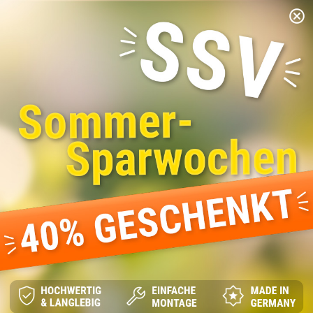
SSV: Sommer-Sparwochen -40 % geschenkt
cancel
menu
shopping_cart
Sie sind hier:
Glasprofi24
Glasgewichtsrechner
Glasgewicht berechnen -
einfach, schnell, kostenlos!
Glasgewichtsrechner kostenlos nutzen