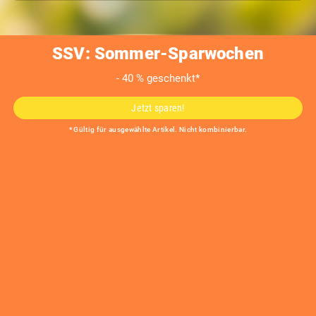
SSV: Sommer-Sparwochen
- 40 % geschenkt*
ATHENA
Jetzt sparen!
* Gültig für ausgewählte Artikel. Nicht kombinierbar.
Vordach aus Glas und Aluminium
System: ATHENA
Produktmerkmale
Montagefreundlich, statisch geprüft, made in Germany