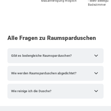
Maßanfertigung möglich
- Mehr Bewegung
Badezimmer
Alle Fragen zu Raumsparduschen
expand_more
Gibt es bodengleiche Raumsparduschen?
expand_more
Wie werden Raumsparduschen abgedichtet?
expand_more
Wie reinige ich die Dusche?