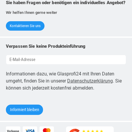
Sie haben Fragen oder benötigen ein individuelles Angebot?
Wir helfen Ihnen gerne weiter
Kontaktieren Sie uns
Verpassen Sie keine Produkteinführung
Informationen dazu, wie Glasprofi24 mit Ihren Daten
umgeht, finden Sie in unserer
Datenschutzerklärung
. Sie
können sich jederzeit kostenfrei abmelden.
star_rate
star_rate
star_rate
star_rate
star_rate