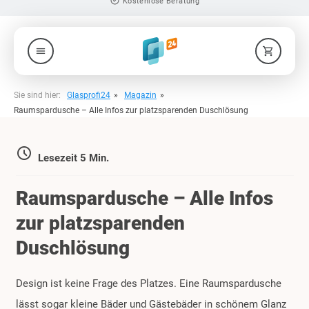
check_circle
Produkte nach Maß
menu
shopping_cart
Sie sind hier:
Glasprofi24
Magazin
Raumspardusche – Alle Infos zur platzsparenden Duschlösung
access_time
Lesezeit 5 Min.
Raumspardusche – Alle Infos
zur platzsparenden
Duschlösung
Design ist keine Frage des Platzes. Eine Raumspardusche
lässt sogar kleine Bäder und Gästebäder in schönem Glanz