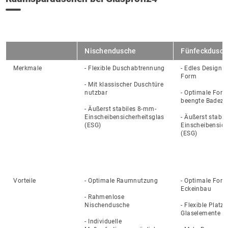
Nischendusche
Fünfeckdusch
Merkmale
- Flexible Duschabtrennung
- Edles Design 
Form
- Mit klassischer Duschtüre 
nutzbar
- Optimale Form 
beengte Badez
- 
Äußerst stabiles 8-mm-
Einscheibensicherheitsglas 
- 
Äußerst stabil
(ESG)
Einscheibensiche
(ESG)
Vorteile
- Optimale Raumnutzung
- Optimale Form 
Eckeinbau
- Rahmenlose 
Nischendusche
- Flexible Platzi
Glaselemente
- Individuelle 