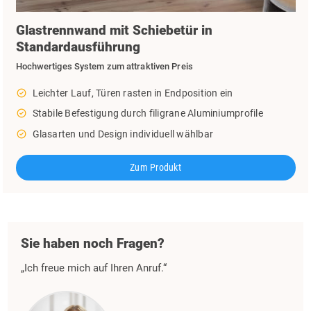
Glastrennwand mit Schiebetür in
Standardausführung
Hochwertiges System zum attraktiven Preis
check_circle_outline
Leichter Lauf, Türen rasten in Endposition ein
check_circle_outline
Stabile Befestigung durch filigrane Aluminiumprofile
check_circle_outline
Glasarten und Design individuell wählbar
Zum Produkt
Sie haben noch Fragen?
„Ich freue mich auf Ihren Anruf.“