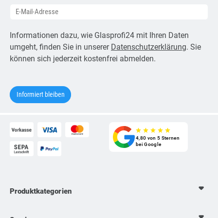
Informationen dazu, wie Glasprofi24 mit Ihren Daten
umgeht, finden Sie in unserer
Datenschutzerklärung
. Sie
können sich jederzeit kostenfrei abmelden.
star_rate
star_rate
star_rate
star_rate
star_rate
4,80 von 5 Sternen
bei Google
Produktkategorien