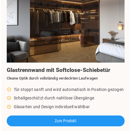
Glastrennwand mit Softclose-Schiebetür
Cleane Optik durch vollständig verdeckten Laufwagen
check_circle_outline
Tür stoppt sanft und wird automatisch in Position gezogen
check_circle_outline
Schallgeschützt durch nahtlose Übergänge
check_circle_outline
Glasarten und Design individuell wählbar
Zum Produkt