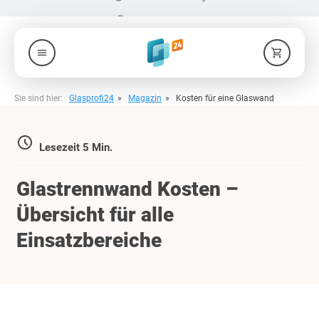
check_circle
Produkte nach Maß
menu
shopping_cart
Sie sind hier:
Glasprofi24
Magazin
Kosten für eine Glaswand
access_time
Lesezeit 5 Min.
Glastrennwand Kosten –
Übersicht für alle
Einsatzbereiche