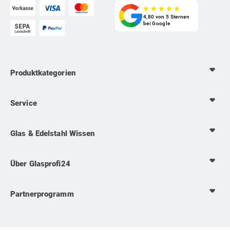
star_rate
star_rate
star_rate
star_rate
star_rate
4,80 von 5 Sternen
bei Google
Produktkategorien
Service
Glas & Edelstahl Wissen
Über Glasprofi24
Partnerprogramm