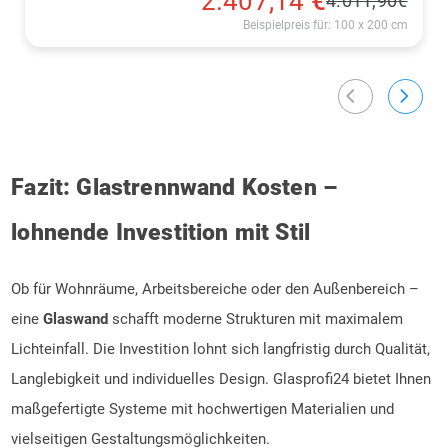
2.407,14
€
4.011,90
€
Beispielpreis für: 100 x 200 cm
arrow_back_ios
arrow_forward_ios
Fazit: Glastrennwand Kosten –
lohnende Investition mit Stil
Ob für Wohnräume, Arbeitsbereiche oder den Außenbereich –
eine
Glaswand
schafft moderne Strukturen mit maximalem
Lichteinfall. Die Investition lohnt sich langfristig durch Qualität,
Langlebigkeit und individuelles Design. Glasprofi24 bietet Ihnen
maßgefertigte Systeme mit hochwertigen Materialien und
vielseitigen Gestaltungsmöglichkeiten.