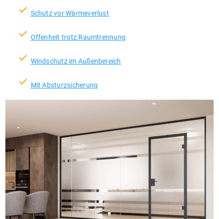
check
Schutz vor Wärmeverlust
check
Offenheit trotz Raumtrennung
check
Windschutz im Außenbereich
check
Mit Absturzsicherung