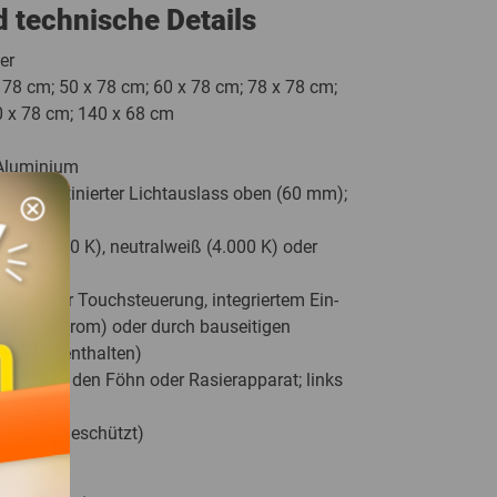
 technische Details
er
 78 cm; 50 x 78 cm; 60 x 78 cm; 78 x 78 cm;
0 x 78 cm; 140 x 68 cm
luminium
rekt):
satinierter Lichtauslass oben (60 mm);
cancel
n
ß (3.000 K), neutralweiß (4.000 K) oder
ten- oder Touchsteuerung, integriertem Ein-
bei Dauerstrom) oder durch bauseitigen
rumfang enthalten)
ideal für den Föhn oder Rasierapparat; links
itzwassergeschützt)
ive