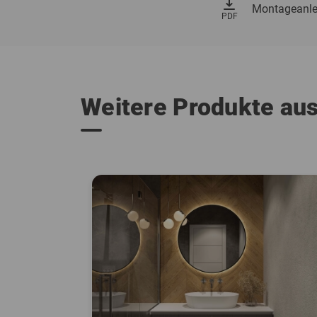
vertical_align_bottom
Montageanle
PDF
Weitere Produkte au