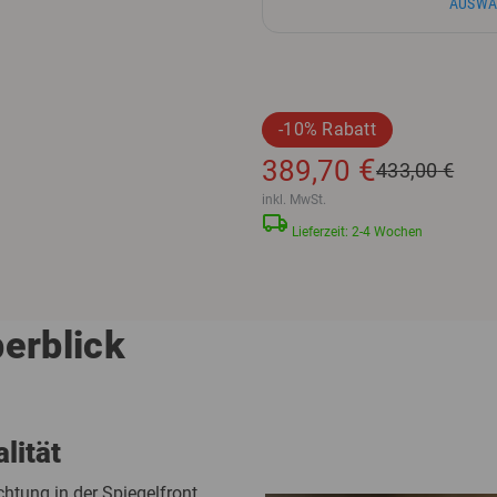
AUSWÄ
-10% Rabatt
€
389,70
433,00
€
inkl. MwSt.
local_shipping
Lieferzeit: 2-4 Wochen
berblick
lität
htung in der Spiegelfront