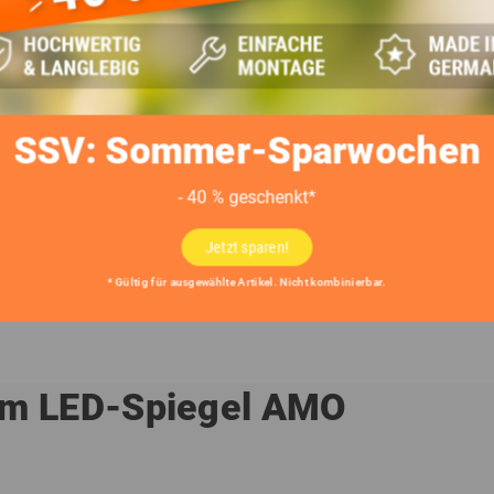
Individuelle Maße (auf Anfra
Min./max. Breite: 40 – 200 c
eibt Ihr Spiegel dauerhaft schön
SSV: Sommer-Sparwochen
oder Staub lassen sich einfach mit einem weichen, trockenen T
- 40 % geschenkt*
der anwendungsfertige handelsübliche Glasreinigungsprodukte m
ufsprühen, da sich an der Spiegelkante Feuchtigkeit anlagern ka
Jetzt sparen!
oder Salmiakgeist sowie scheuernde Schwämme sind nicht für di
* Gültig für ausgewählte Artikel. Nicht kombinierbar.
oberflächen führen.
em LED-Spiegel AMO