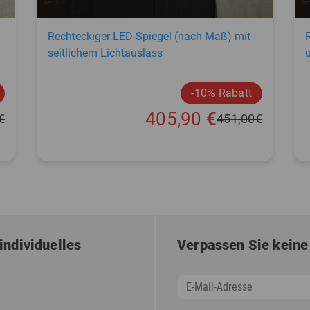
Rechteckiger LED-Spiegel (nach Maß) mit
seitlichem Lichtauslass
-10% Rabatt
405,90
€
€
451,00
€
individuelles
Verpassen Sie keine