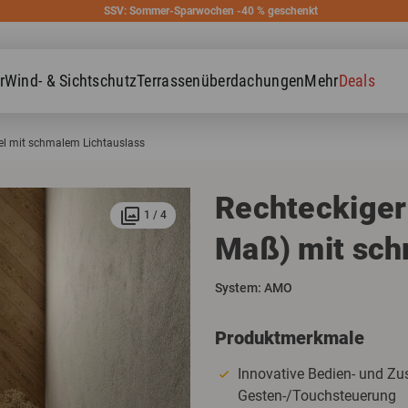
SSV: Sommer-Sparwochen -40 % geschenkt
r
Wind- & Sichtschutz
Terrassenüberdachungen
Mehr
Deals
el mit schmalem Lichtauslass
In diversen Formaten erhältlich
Rechteckiger
collections
1
/
4
Maß) mit sch
System: AMO
Produktmerkmale
Innovative Bedien- und Zu
Gesten-/Touchsteuerung