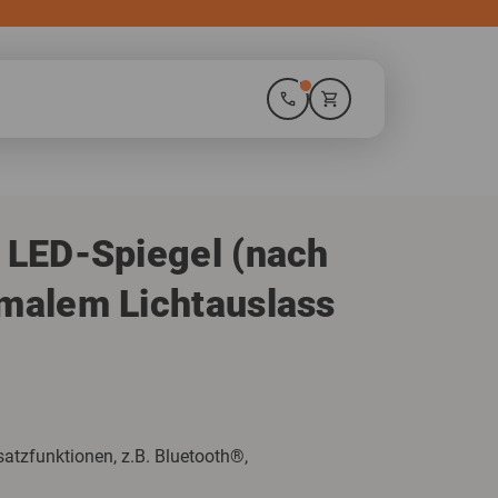
phone
shopping_cart
Innovative F
 LED-Spiegel (nach
collections
2
/
4
malem Lichtauslass
satzfunktionen, z.B. Bluetooth®,