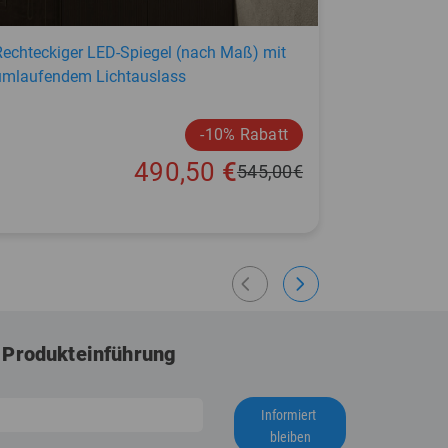
Rechteckiger LED-Spiegel (nach Maß) mit
Rechteckige
umlaufendem Lichtauslass
breitem Lic
-10% Rabatt
490,50
€
545,00
€
arrow_back_ios
arrow_forward_ios
 Produkteinführung