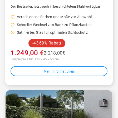
Der Bestseller, jetzt auch in beschichtetem Stahl verfügbar
check_circle_outline
Verschiedene Farben und Maße zur Auswahl
check_circle_outline
Schneller Wechsel von Bank zu Pflanzkasten
check_circle_outline
Satiniertes Glas für optimalen Sichtschutz
-43,69% Rabatt
1.249,00
€
2.218,00
€
Beispielpreis für: 135 x 45 x 50 cm
Mehr Informationen