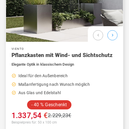
chevron_left
chevron_right
VIENTO
Pflanzkasten mit Wind- und Sichtschutz
Elegante Optik in klassischem Design
check_circle_outline
Ideal für den Außenbereich
check_circle_outline
Maßanfertigung nach Wunsch möglich
check_circle_outline
Aus Glas und Edelstahl
- 40 % Geschenkt
1.337,54
€
2.229,23
€
Beispielpreis für: 50 x 100 cm