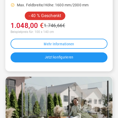
check_circle_outline
Max. Feldbreite/Höhe: 1600 mm/2000 mm
- 40 % Geschenkt
1.048,00
€
1.746,66
€
Beispielpreis für: 100 x 140 cm
Mehr Informationen
Jetzt konfigurieren