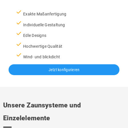
check
Exakte Maßanfertigung
check
Individuelle Gestaltung
check
Edle Designs
check
Hochwertige Qualität
check
Wind- und blickdicht
Jetzt konfigurieren
Unsere Zaunsysteme und
Einzelelemente