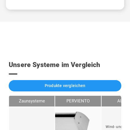
Unsere Systeme im Vergleich
Produkte vergleichen
Zaunsysteme
PERVIENTO
AUND
Wind- und Sic