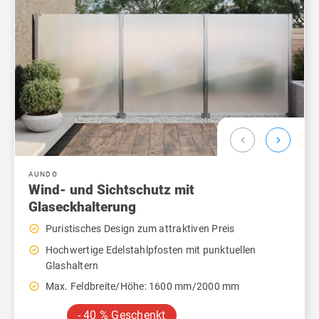
chevron_left
chevron_right
AUNDO
Wind- und Sichtschutz mit
Glaseckhalterung
check_circle_outline
Puristisches Design zum attraktiven Preis
check_circle_outline
Hochwertige Edelstahlpfosten mit punktuellen
Glashaltern
check_circle_outline
Max. Feldbreite/Höhe: 1600 mm/2000 mm
- 40 % Geschenkt