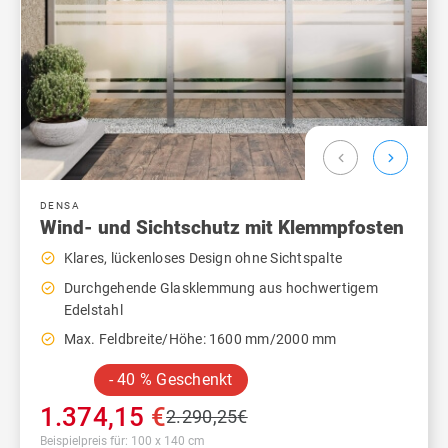
chevron_left
chevron_right
DENSA
Wind- und Sichtschutz mit Klemmpfosten
check_circle_outline
Klares, lückenloses Design ohne Sichtspalte
check_circle_outline
Durchgehende Glasklemmung aus hochwertigem
Edelstahl
check_circle_outline
Max. Feldbreite/Höhe: 1600 mm/2000 mm
- 40 % Geschenkt
1.374,15
€
2.290,25
€
Beispielpreis für: 100 x 140 cm