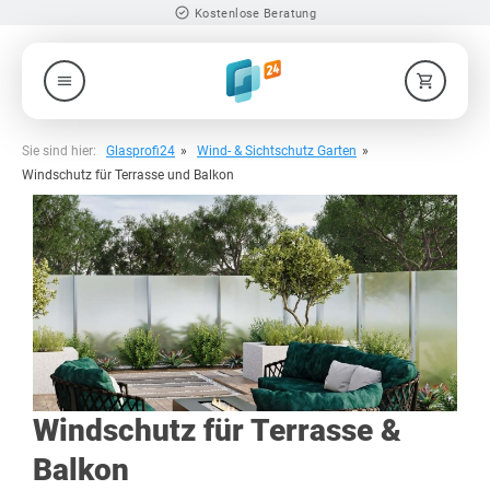
check_circle
Produkte nach Maß
menu
shopping_cart
Sie sind hier:
Glasprofi24
Wind- & Sichtschutz Garten
Windschutz für Terrasse und Balkon
Windschutz für Terrasse &
Balkon