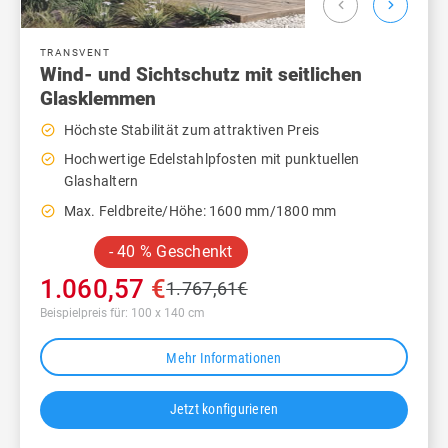
chevron_left
chevron_right
TRANSVENT
Wind- und Sichtschutz mit seitlichen
Glasklemmen
check_circle_outline
Höchste Stabilität zum attraktiven Preis
check_circle_outline
Hochwertige Edelstahlpfosten mit punktuellen
Glashaltern
check_circle_outline
Max. Feldbreite/Höhe: 1600 mm/1800 mm
- 40 % Geschenkt
1.060,57
€
1.767,61
€
Beispielpreis für: 100 x 140 cm
Mehr Informationen
Jetzt konfigurieren