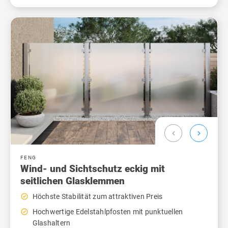
chevron_left
chevron_right
FENG
Wind- und Sichtschutz eckig mit
seitlichen Glasklemmen
check_circle_outline
Höchste Stabilität zum attraktiven Preis
check_circle_outline
Hochwertige Edelstahlpfosten mit punktuellen
Glashaltern