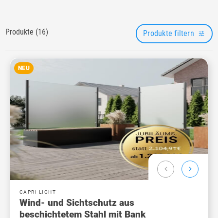
Produkte (
16
)
Produkte filtern
NEU
chevron_left
chevron_right
CAPRI LIGHT
Wind- und Sichtschutz aus
beschichtetem Stahl mit Bank