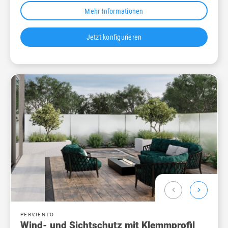
Mehr Informationen
Jetzt konfigurieren
chevron_left
chevron_right
PERVIENTO
Wind- und Sichtschutz mit Klemmprofil