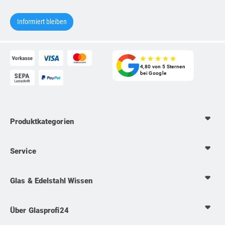
star_rate
star_rate
star_rate
star_rate
star_rate
4,80 von 5 Sternen
bei Google
Produktkategorien
Service
Glas & Edelstahl Wissen
Über Glasprofi24