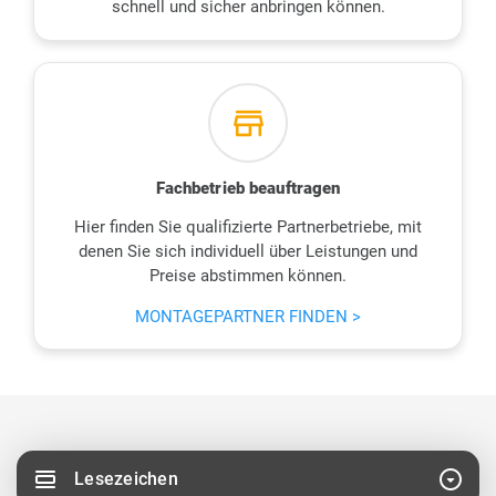
schnell und sicher anbringen können.
store_mall_directory
Fachbetrieb beauftragen
Hier finden Sie qualifizierte Partnerbetriebe, mit
denen Sie sich individuell über Leistungen und
Preise abstimmen können.
MONTAGEPARTNER FINDEN >
view_day
arrow_drop_down_circle
Lesezeichen