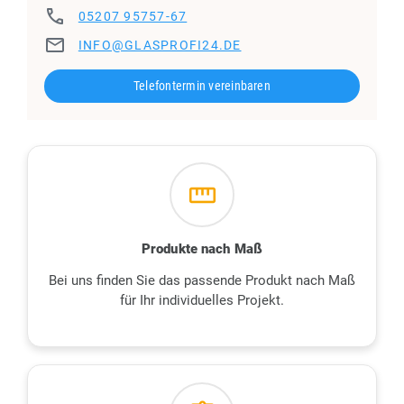
phone
05207 95757-67
€/lfm (180 cm Höhe)
ab 773,00 €
ab 565,07 €
email
INFO@GLASPROFI24.DE
Telefontermin vereinbaren
straighten
Produkte nach Maß
Bei uns finden Sie das passende Produkt nach Maß
für Ihr individuelles Projekt.