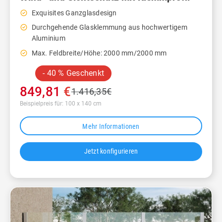
check_circle_outline
Exquisites Ganzglasdesign
check_circle_outline
Durchgehende Glasklemmung aus hochwertigem
Aluminium
check_circle_outline
Max. Feldbreite/Höhe: 2000 mm/2000 mm
- 40 % Geschenkt
849,81
€
1.416,35
€
Beispielpreis für: 100 x 140 cm
Mehr Informationen
Jetzt konfigurieren