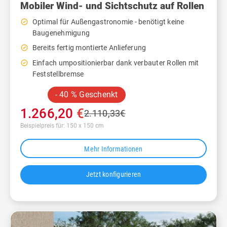
Mobiler Wind- und Sichtschutz auf Rollen
check_circle_outline
Optimal für Außengastronomie - benötigt keine
Baugenehmigung
check_circle_outline
Bereits fertig montierte Anlieferung
check_circle_outline
Einfach umpositionierbar dank verbauter Rollen mit
Feststellbremse
- 40 % Geschenkt
1.266,20
€
2.110,33
€
Beispielpreis für: 150 x 150 cm
Mehr Informationen
Jetzt konfigurieren