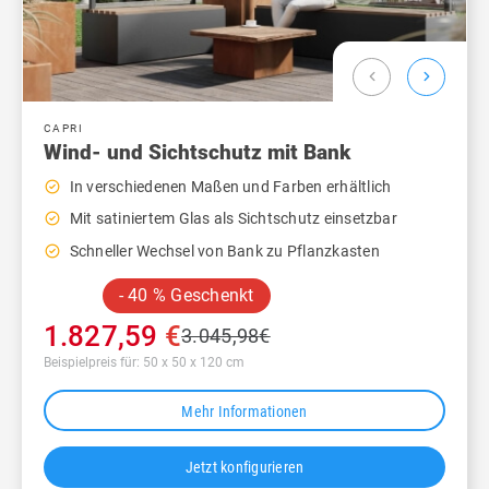
chevron_left
chevron_right
CAPRI
Wind- und Sichtschutz mit Bank
check_circle_outline
In verschiedenen Maßen und Farben erhältlich
check_circle_outline
Mit satiniertem Glas als Sichtschutz einsetzbar
check_circle_outline
Schneller Wechsel von Bank zu Pflanzkasten
- 40 % Geschenkt
1.827,59
€
3.045,98
€
Beispielpreis für: 50 x 50 x 120 cm
Mehr Informationen
Jetzt konfigurieren