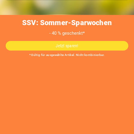
SSV: Sommer-Sparwochen
- 40 % geschenkt*
KARO
Jetzt sparen!
* Gültig für ausgewählte Artikel. Nicht kombinierbar.
Feuerstelle quadratisch
KARO
Produktmerkmale
Massiver Korpus aus Cortenstahl/Edelstahl in zwei Größen