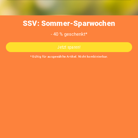
SSV: Sommer-Sparwochen
- 40 % geschenkt*
Feuerschale rund
Jetzt sparen!
TONDO
* Gültig für ausgewählte Artikel. Nicht kombinierbar.
Produktmerkmale
Hochwertige Verarbeitung in modernem Design
Wahlweise mit Zubehör für meisterhafte Grillergebnisse
Individuelle Größen auf Anfrage möglich
Durchmesser Feuerschale Innen
Material