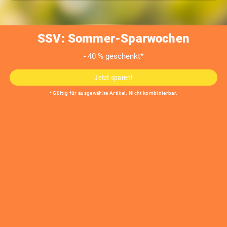
SSV: Sommer-Sparwochen
- 40 % geschenkt*
Dekokamin
Jetzt sparen!
ROMA
* Gültig für ausgewählte Artikel. Nicht kombinierbar.
Produktmerkmale
Geschlossener Korpus aus Cortenstahl/Edelstahl
Frei wählbare Heizquelle, z. B. Gas oder Elektro
Individuelle Größen auf Anfrage möglich
Heizquelle
Material